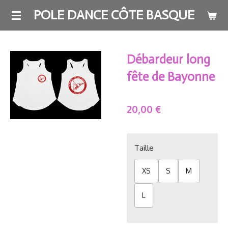
Passer
POLE DANCE CÔTE BASQUE
au
contenu
principal
Débardeur long
fête de Bayonne
20,00 €
Taille
XS
S
M
L