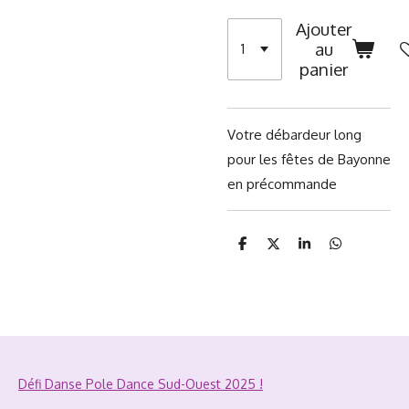
Ajouter
au
panier
Votre débardeur long
pour les fêtes de Bayonne
en précommande
P
P
P
P
a
a
a
a
r
r
r
r
t
t
t
t
a
a
a
a
g
g
g
g
e
e
e
e
r
r
r
r
Défi Danse Pole Dance Sud-Ouest 2025 !