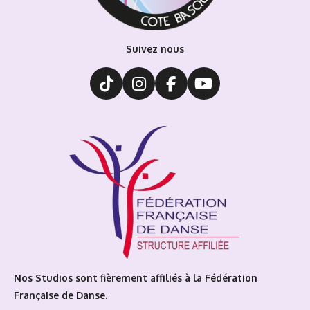
Suivez nous
T
I
F
Y
i
n
a
o
k
s
c
u
T
t
e
T
o
a
b
u
k
g
o
b
r
o
e
a
k
m
Nos Studios sont fièrement affiliés à la Fédération
Française de Danse.