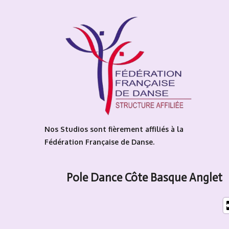
T
t
e
T
o
a
b
u
k
g
o
b
r
o
e
a
k
m
Nos Studios sont fièrement affiliés à la
Fédération Française de Danse.
Pole Dance Côte Basque Anglet