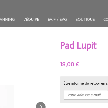
LANNING
L'ÉQUIPE
EVJF / EVG
BOUTIQUE
C
Pad Lupit
18,00 €
Être informé du retour en s