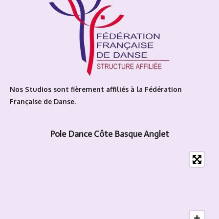
k
g
o
b
r
o
e
a
k
m
Nos Studios sont fièrement affiliés à la Fédération
Française de Danse.
Pole Dance Côte Basque Anglet