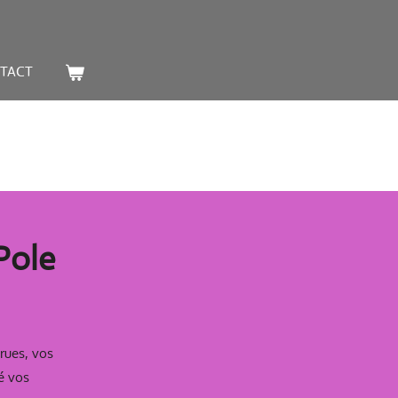
TACT
Pole
rues, vos
é vos