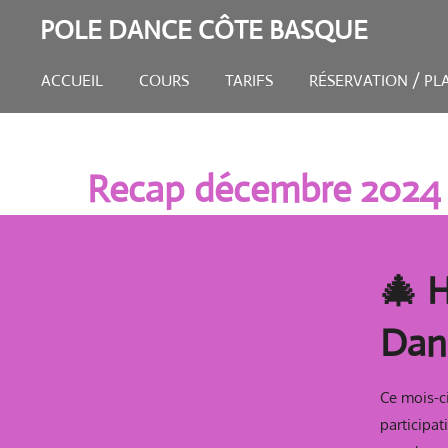
Passer
POLE DANCE CÔTE BASQUE
au
contenu
ACCUEIL
COURS
TARIFS
RÉSERVATION / PL
principal
Recap décembre 2024
🎄 H
Dan
Ce mois-c
participa