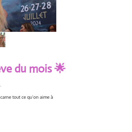
ève du mois 🌟
.
ncarne tout ce qu’on aime à