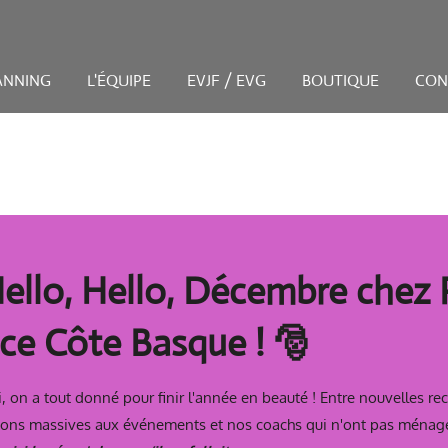
ANNING
L'ÉQUIPE
EVJF / EVG
BOUTIQUE
CON
ello, Hello, Décembre chez 
ce Côte Basque ! 🎅
i, on a tout donné pour
finir l'année en beauté !
Entre nouvelles rec
tions massives aux événements et nos coachs qui n'ont pas ménag