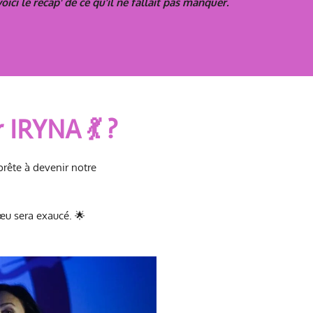
voici le récap' de ce qu’il ne fallait pas manquer.
r IRYNA 💃 ?
prête à devenir notre
œu sera exaucé. 🌟